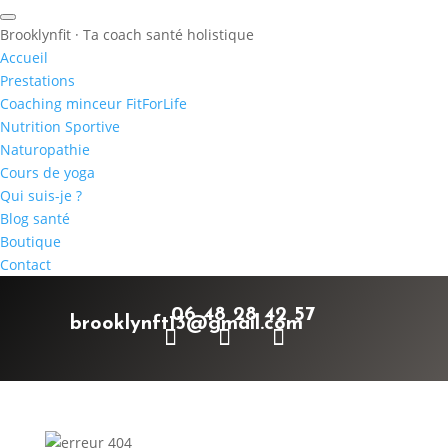
Brooklynfit · Ta coach santé holistique
Accueil
Prestations
Coaching minceur FitForLife
Nutrition Sportive
Naturopathie
Cours de yoga
Qui suis-je ?
Blog santé
Boutique
Contact
06 48 28 42 57
brooklynft13@gmail.com