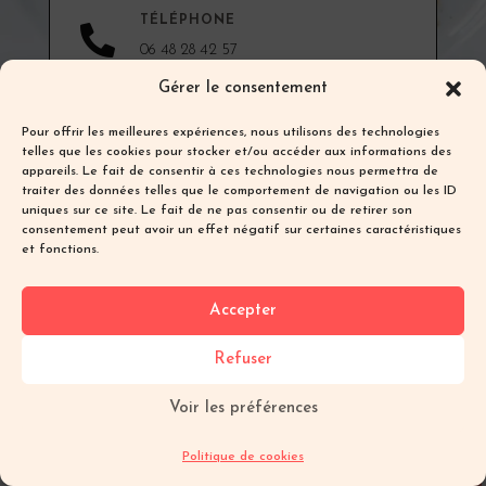
TÉLÉPHONE

06 48 28 42 57
Gérer le consentement
Pour offrir les meilleures expériences, nous utilisons des technologies
EMAIL

telles que les cookies pour stocker et/ou accéder aux informations des
brooklynft13@gmail.com
appareils. Le fait de consentir à ces technologies nous permettra de
traiter des données telles que le comportement de navigation ou les ID
uniques sur ce site. Le fait de ne pas consentir ou de retirer son
consentement peut avoir un effet négatif sur certaines caractéristiques
DEMANDER UN RENDEZ-VOUS
et fonctions.
Accepter
@brooklynfit_forlife
Refuser
@brooklynfit_yoga
Voir les préférences
Politique de cookies
TON EBOOK SANTÉ OFFERT !