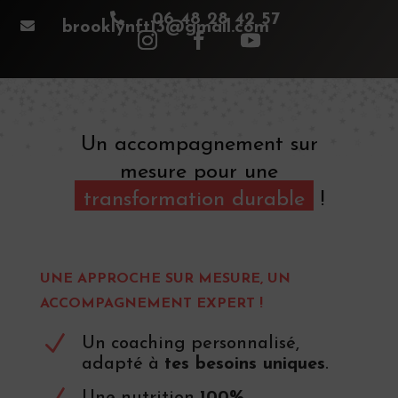

06 48 28 42 57

brooklynft13@gmail.com
Un accompagnement sur
mesure pour une
transformation durable
!
UNE APPROCHE SUR MESURE, UN
ACCOMPAGNEMENT EXPERT !
N
Un coaching personnalisé,
adapté à
tes besoins uniques
.