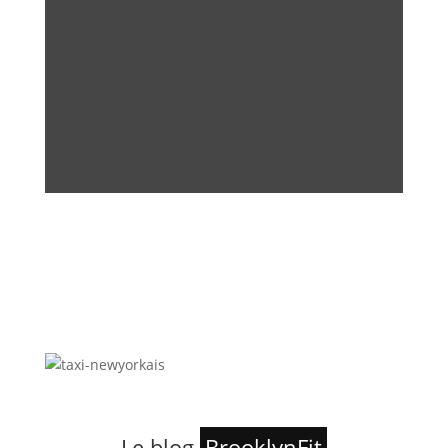
Le blog
BrooklynFit